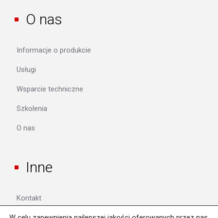
O nas
Informacje o produkcie
Usługi
Wsparcie techniczne
Szkolenia
O nas
Inne
Kontakt
W celu zapewnienia najlepszej jakości oferowanych przez nas
Polityka prywatności