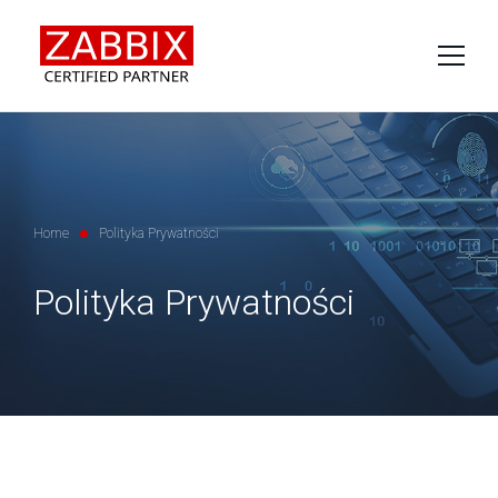
O produkcie
Usługi
Wsparcie techniczne
Szkolenia
Home
Polityka Prywatności
O nas
Polityka Prywatności
Kontakt