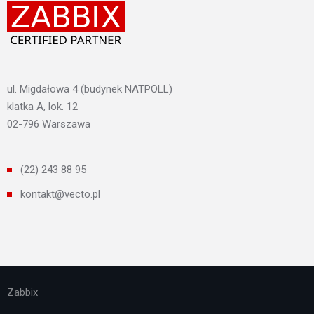
ul. Migdałowa 4 (budynek NATPOLL)
klatka A, lok. 12
02-796 Warszawa
(22) 243 88 95
kontakt@vecto.pl
Zabbix