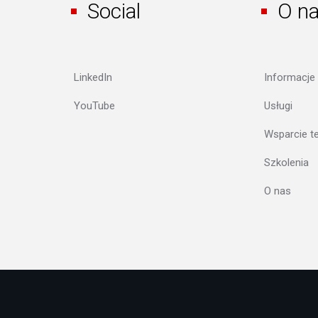
Social
O n
LinkedIn
Informacje
YouTube
Usługi
Wsparcie t
Szkolenia
O nas