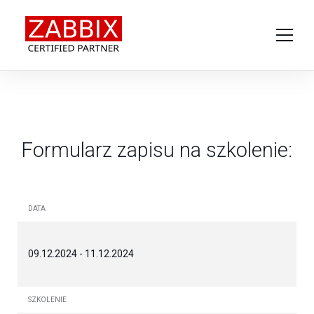
O produkcie
Usługi
Wsparcie techniczne
Formularz zapisu na szkolenie:
Szkolenia
O nas
Kontakt
DATA
09.12.2024 - 11.12.2024
SZKOLENIE