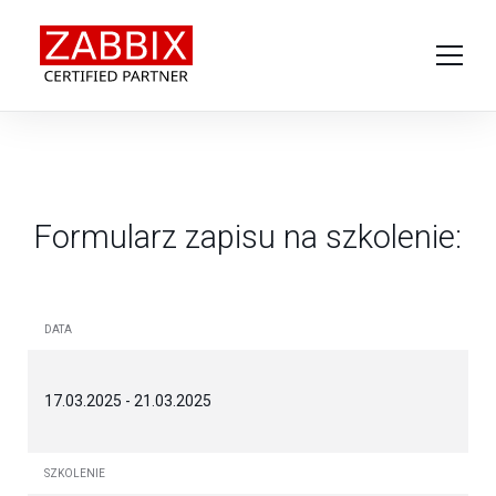
O produkcie
Usługi
Wsparcie techniczne
Formularz zapisu na szkolenie:
Szkolenia
O nas
Kontakt
DATA
17.03.2025 - 21.03.2025
SZKOLENIE